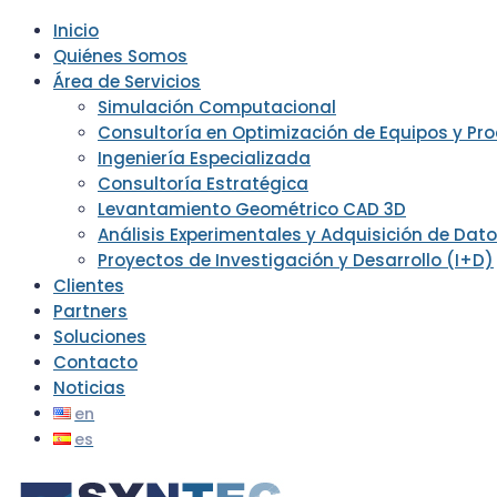
Inicio
Quiénes Somos
Área de Servicios
Simulación Computacional
Consultoría en Optimización de Equipos y Pr
Ingeniería Especializada
Consultoría Estratégica
Levantamiento Geométrico CAD 3D
Análisis Experimentales y Adquisición de Dat
Proyectos de Investigación y Desarrollo (I+D)
Clientes
Partners
Soluciones
Contacto
Noticias