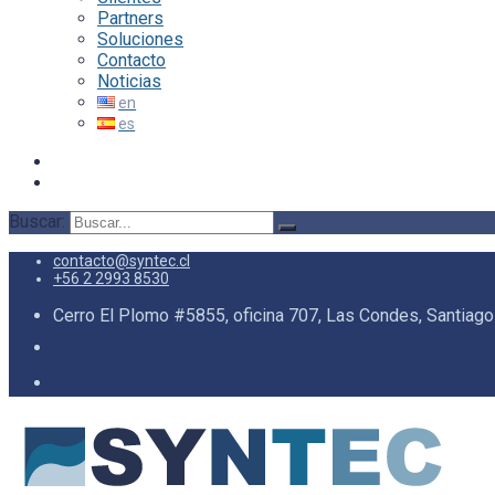
Partners
Soluciones
Contacto
Noticias
Buscar:
contacto@syntec.cl
+56 2 2993 8530
Cerro El Plomo #5855, oficina 707, Las Condes, Santiago 