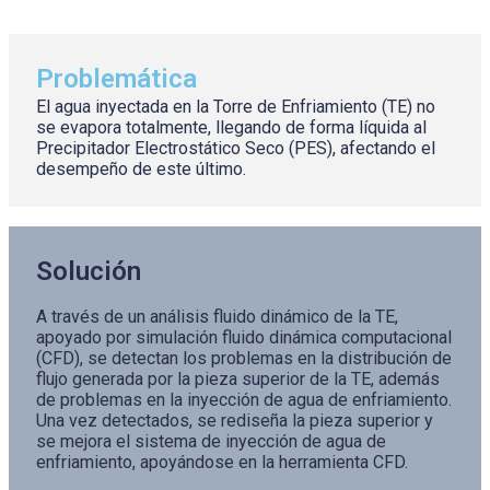
Problemática
El agua inyectada en la Torre de Enfriamiento (TE) no
se evapora totalmente, llegando de forma líquida al
Precipitador Electrostático Seco (PES), afectando el
desempeño de este último.
Solución
A través de un análisis fluido dinámico de la TE,
apoyado por simulación fluido dinámica computacional
(CFD), se detectan los problemas en la distribución de
flujo generada por la pieza superior de la TE, además
de problemas en la inyección de agua de enfriamiento.
Una vez detectados, se rediseña la pieza superior y
se mejora el sistema de inyección de agua de
enfriamiento, apoyándose en la herramienta CFD.