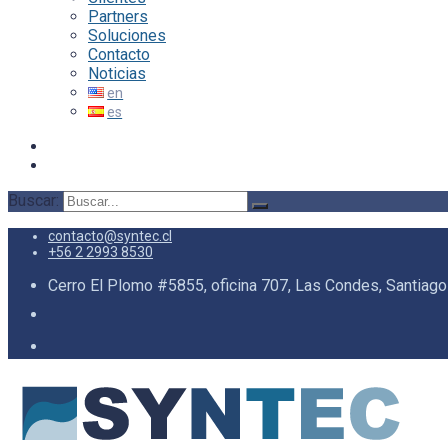
Partners
Soluciones
Contacto
Noticias
Buscar:
contacto@syntec.cl
+56 2 2993 8530
Cerro El Plomo #5855, oficina 707, Las Condes, Santiago 