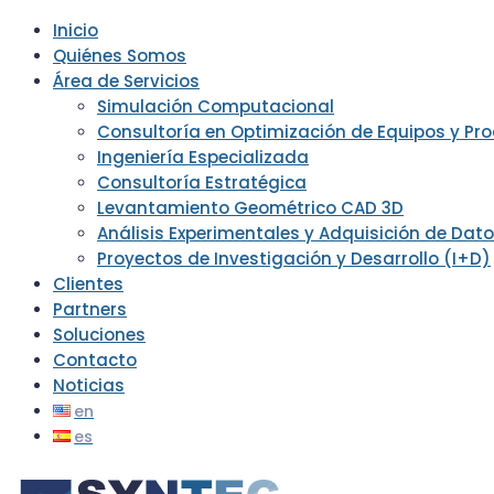
Inicio
Quiénes Somos
Área de Servicios
Simulación Computacional
Consultoría en Optimización de Equipos y Pr
Ingeniería Especializada
Consultoría Estratégica
Levantamiento Geométrico CAD 3D
Análisis Experimentales y Adquisición de Dat
Proyectos de Investigación y Desarrollo (I+D)
Clientes
Partners
Soluciones
Contacto
Noticias