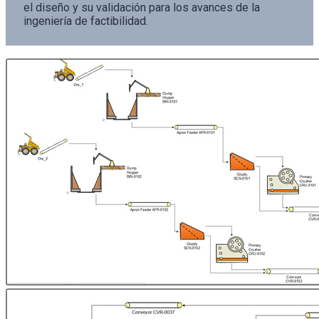
el diseño y su validación para los avances de la
ingeniería de factibilidad.