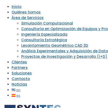
Inicio
Quiénes Somos
Área de Servicios
Simulación Computacional
Consultoría en Optimización de Equipos y Pr
Ingeniería Especializada
Consultoría Estratégica
Levantamiento Geométrico CAD 3D
Análisis Experimentales y Adquisición de Dat
Proyectos de Investigación y Desarrollo (I+D)
Clientes
Partners
Soluciones
Contacto
Noticias