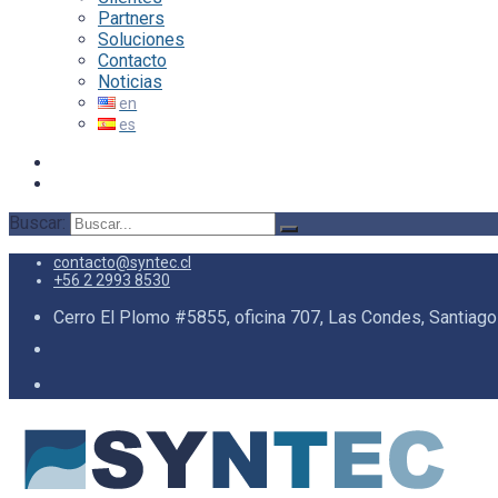
Partners
Soluciones
Contacto
Noticias
Buscar:
contacto@syntec.cl
+56 2 2993 8530
Cerro El Plomo #5855, oficina 707, Las Condes, Santiago 